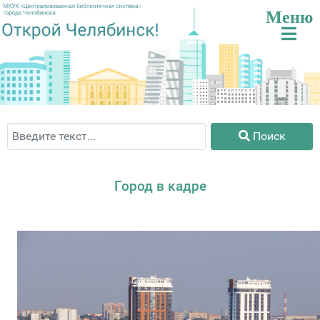
Поиск
Поиск
Город в кадре