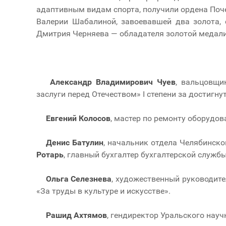
адаптивным видам спорта, получили ордена Поч
Валерии Шабалиной, завоевавшей два золота, 
Дмитрия Черняева — обладателя золотой медал
Александр Владимирович
Чуев
, вальцовщи
заслуги перед Отечеством» I степени за достигн
Евгений Колосов
, мастер по ремонту оборудов
Денис Батулин
, начальник отдела Челябинск
Ротарь
, главный бухгалтер бухгалтерской служб
Ольга Селезнева
, художественный руководит
«За труды в культуре и искусстве».
Рашид Ахтямов
, гендиректор Уральского нау