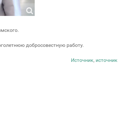
ымского.
ноголетнюю добросовестную работу.
Источник
,
источник