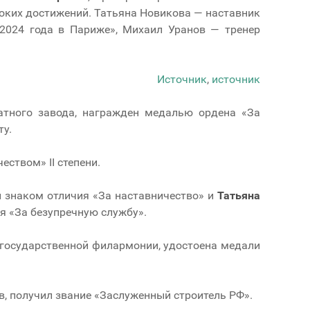
оких достижений. Татьяна Новикова — наставник
 2024 года в Париже», Михаил Уранов — тренер
Источник
,
источник
катного завода, награжден медалью ордена «За
ту.
еством» II степени.
н знаком отличия «За наставничество» и
Татьяна
я «За безупречную службу».
 государственной филармонии, удостоена медали
в, получил звание «Заслуженный строитель РФ».