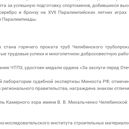
ета за успешную подготовку спортсменов, добившихся выс
серебро и бронзу на XVII Паралимпийских летних играх
и Паралимпиады.
к стана горячего проката труб Челябинского трубопро
утые трудовые успехи и многолетнюю добросовестную рабо
ания ЧТПЗ, удостоен медали ордена «За заслуги перед Отеч
ой лаборатории судебной экспертизы Минюста РФ, отмече
ы регионального правительства, награждена знаком отличи
ель Камерного хора имени В. В. Михальченко Челябинской
чно-исследовательского института строительных материало