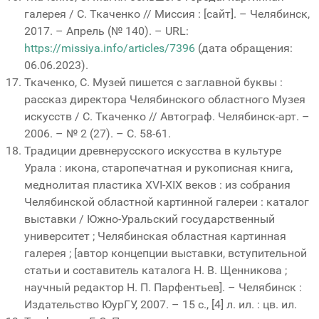
галерея / С. Ткаченко // Миссия : [сайт]. – Челябинск,
2017. – Апрель (№ 140). – URL:
https://missiya.info/articles/7396
(дата обращения:
06.06.2023).
Ткаченко, С. Музей пишется с заглавной буквы :
рассказ директора Челябинского областного Музея
искусств / С. Ткаченко // Автограф. Челябинск-арт. –
2006. – № 2 (27). – С. 58-61.
Традиции древнерусского искусства в культуре
Урала : икона, старопечатная и рукописная книга,
меднолитая пластика XVI-XIX веков : из собрания
Челябинской областной картинной галереи : каталог
выставки / Южно-Уральский государственный
университет ; Челябинская областная картинная
галерея ; [автор концепции выставки, вступительной
статьи и составитель каталога Н. В. Щенникова ;
научный редактор Н. П. Парфентьев]. – Челябинск :
Издательство ЮурГУ, 2007. – 15 с., [4] л. ил. : цв. ил.