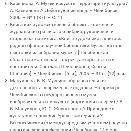
Касьянова, А. Музей искусств: территория культуры /
А. Касьянова // Действующие лица. – Челябинск,
2006. – № 1 (87). – С. 41.
Книга как художественный объект : книжная и
журнальная графика, экслибрис, рукописная и
старопечатная книга, «Книга художника», книга из
редкого фонда научной библиотеки музея : каталог
выставки из собрания музея / [Челябинская
областная картинная галерея ; авторы статей и
составители: Светлана Шляпникова, Сергей
Шабалин]. – Челябинск : [б. и.], 2005. – 31 с., [12] л. ил.
Мануйлова, В. В. Музейно-образовательная
деятельность: современные подходы. На примере
Челябинского государственного музея
изобразительных искусств (картинной галереи) / В.
В. Мануйлова, Ю. С. Жаунгарова // Природное и
культурное наследие Урала : материалы X
Всероссийской (с международным участием) научно-
практической конференции (Челябинск, 14 июня