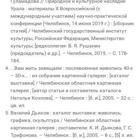
Гуламадова // Природное и культурное наследие
Урала : материалы X Всероссийской (с
международным участием) научно-практической
конференции (Челябинск, 14 июня 2019 г.) : [сборник
статей] / Челябинский государственный институт
культуры, Российская Федерация, Министерство
культуры; [редколлегия: В. Я. Рушанин
(председатель) и др.]. – Челябинск, 2019. – С. 178-
184.
...Вам жить завещаем : послевоенная живопись 40-х
– 50-х... : из собрания картинной галереи : [каталог
выставки] / Челябинская областная картинная
галерея ; [автор статьи и составитель каталога
Наталья Козлова]. – Челябинск : [б. и.], 2005. – 32 с. :
цв. ил.
Василий Дьяков : каталог выставки: живопись,
графика, скульптура / Челябинская областная
картинная галерея ; составители: К. И. Дьякова, Г. С.
Трифонова. – Челябинск : [б. и.], 2005. – 8 с., [5] л. ил.