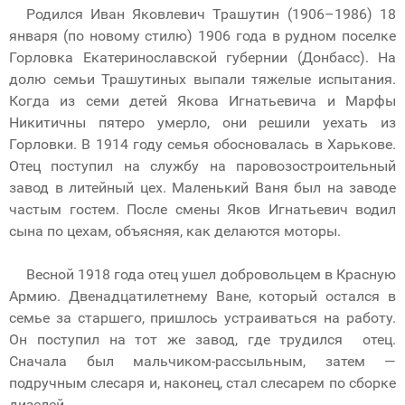
Родился Иван Яковлевич Трашутин (1906–1986) 18
января (по новому стилю) 1906 года в рудном поселке
Горловка Екатеринославской губернии (Донбасс). На
долю семьи Трашутиных выпали тяжелые испытания.
Когда из семи детей Якова Игнатьевича и Марфы
Никитичны пятеро умерло, они решили уехать из
Горловки. В 1914 году семья обосновалась в Харькове.
Отец поступил на службу на паровозостроительный
завод в литейный цех. Маленький Ваня был на заводе
частым гостем. После смены Яков Игнатьевич водил
сына по цехам, объясняя, как делаются моторы.
Весной 1918 года отец ушел добровольцем в Красную
Армию. Двенадцатилетнему Ване, который остался в
семье за старшего, пришлось устраиваться на работу.
Он поступил на тот же завод, где трудился отец.
Сначала был мальчиком-рассыльным, затем —
подручным слесаря и, наконец, стал слесарем по сборке
дизелей.