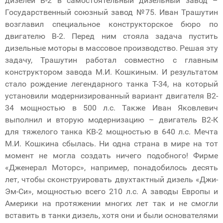
дизелей В-2 в самостоятельный дизельный завод –
Государственный союзный завод №75. Иван Трашутин
возглавил специальное конструкторское бюро по
двигателю В-2. Перед ним стояла задача пустить
дизельные моторы в массовое производство. Решая эту
задачу, Трашутин работал совместно с главным
конструктором завода М.И. Кошкиным. И результатом
стало рождение легендарного танка Т-34, на который
установили модернизированный вариант двигателя В2-
34 мощностью в 500 л.с. Также Иван Яковлевич
выполнил и вторую модернизацию – двигатель В2-К
для тяжелого танка КВ-2 мощностью в 640 л.с. Мечта
М.И. Кошкина сбылась. Ни одна страна в мире на тот
момент не могла создать ничего подобного! Фирме
«Дженерал Моторс», например, понадобилось десять
лет, чтобы сконструировать двухтактный дизель «Джи-
Эм-Си», мощностью всего 210 л.с. А заводы Европы и
Америки на протяжении многих лет так и не смогли
вставить в танки дизель, хотя они и были основателями