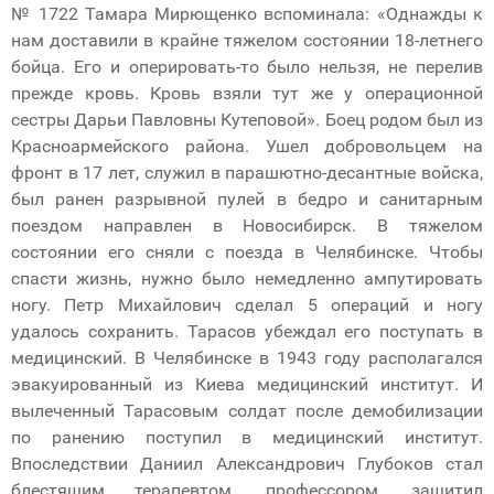
№ 1722 Тамара Мирющенко вспоминала: «Однажды к
нам доставили в крайне тяжелом состоянии 18-летнего
бойца. Его и оперировать-то было нельзя, не перелив
прежде кровь. Кровь взяли тут же у операционной
сестры Дарьи Павловны Кутеповой». Боец родом был из
Красноармейского района. Ушел добровольцем на
фронт в 17 лет, служил в парашютно-десантные войска,
был ранен разрывной пулей в бедро и санитарным
поездом направлен в Новосибирск. В тяжелом
состоянии его сняли с поезда в Челябинске. Чтобы
спасти жизнь, нужно было немедленно ампутировать
ногу. Петр Михайлович сделал 5 операций и ногу
удалось сохранить. Тарасов убеждал его поступать в
медицинский. В Челябинске в 1943 году располагался
эвакуированный из Киева медицинский институт. И
вылеченный Тарасовым солдат после демобилизации
по ранению поступил в медицинский институт.
Впоследствии Даниил Александрович Глубоков стал
блестящим терапевтом, профессором, защитил