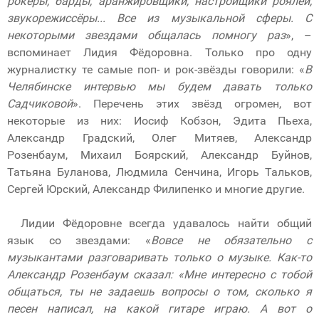
рокеры, барды, аранжировщики, настройщики роялей,
звукорежиссёры... Все из музыкальной сферы. С
некоторыми звездами общалась помногу раз
», –
вспоминает Лидия Фёдоровна. Только про одну
журналистку те самые поп- и рок-звёзды говорили: «
В
Челябинске интервью мы будем давать только
Садчиковой
». Перечень этих звёзд огромен, вот
некоторые из них: Иосиф Кобзон, Эдита Пьеха,
Александр Градский, Олег Митяев, Александр
Розенбаум, Михаил Боярский, Александр Буйнов,
Татьяна Буланова, Людмила Сенчина, Игорь Тальков,
Сергей Юрский, Александр Филипенко и многие другие.
Лидии Фёдоровне всегда удавалось найти общий
язык со звездами: «
Вовсе не обязательно с
музыкантами разговаривать только о музыке. Как-то
Александр Розенбаум сказал: «Мне интересно с тобой
общаться, ты не задаешь вопросы о том, сколько я
песен написал, на какой гитаре играю. А вот о