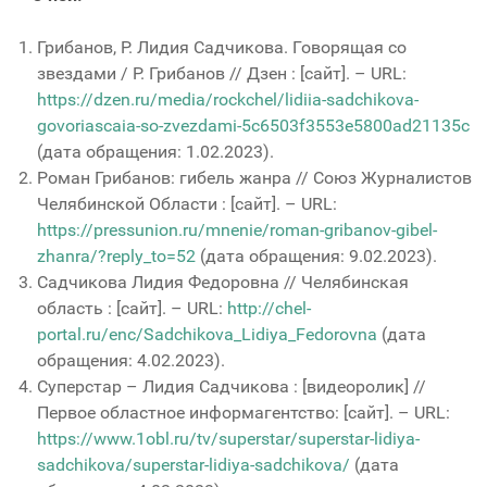
Грибанов, Р. Лидия Садчикова. Говорящая со
звездами / Р. Грибанов // Дзен : [сайт]. – URL:
https://dzen.ru/media/rockchel/lidiia-sadchikova-
govoriascaia-so-zvezdami-5c6503f3553e5800ad21135c
(дата обращения: 1.02.2023).
Роман Грибанов: гибель жанра // Союз Журналистов
Челябинской Области : [сайт]. – URL:
https://pressunion.ru/mnenie/roman-gribanov-gibel-
zhanra/?reply_to=52
(дата обращения: 9.02.2023).
Садчикова Лидия Федоровна // Челябинская
область : [сайт]. – URL:
http://chel-
portal.ru/enc/Sadchikova_Lidiya_Fedorovna
(дата
обращения: 4.02.2023).
Суперстар – Лидия Садчикова : [видеоролик] //
Первое областное информагентство: [сайт]. – URL:
https://www.1obl.ru/tv/superstar/superstar-lidiya-
sadchikova/superstar-lidiya-sadchikova/
(дата