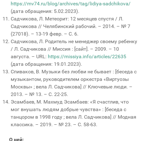
https://mv74.ru/blog/archives/tag/lidiya-sadchikova/
(дата обращения: 5.02.2023).
Садчикова, Л. Метеорит: 12 месяцев спустя / Л.
Садчикова // Челябинский рабочий. – 2014. – № 7
(27018). – 13-19 февр. – С. 6.
Садчикова, Л. Родитель не менеджер своему ребенку
/ Л. Садчикова // Миссия : [сайт]. – 2009. – 10
августа. – URL:
https://missiya.info/articles/22635
(дата обращения: 19.01.2023).
Спиваков, В. Музыки без любви не бывает : [беседа с
музыкантом, руководителем оркестра «Виртуозы
Москвы» ; вела Л. Садчикова] // Ключевые люди. –
2013. – № 13. – С. 22-25.
Эсамбаев, М. Махмуд Эсамбаев: «Я счастлив, что
мог внушать людям добрые чувства» : [беседа с
танцором в 1998 году ; вела Л. Садчикова] // Модная
классика. – 2019. – № 23. – С. 58-63.
О ней: