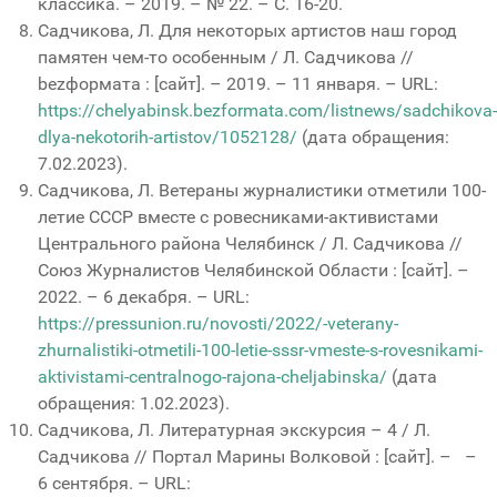
классика. – 2019. – № 22. – С. 16-20.
Садчикова, Л. Для некоторых артистов наш город
памятен чем-то особенным / Л. Садчикова //
bezформата : [сайт]. – 2019. – 11 января. – URL:
https://chelyabinsk.bezformata.com/listnews/sadchikova-
dlya-nekotorih-artistov/1052128/
(дата обращения:
7.02.2023).
Садчикова, Л. Ветераны журналистики отметили 100-
летие СССР вместе с ровесниками-активистами
Центрального района Челябинск / Л. Садчикова //
Союз Журналистов Челябинской Области : [сайт]. –
2022. – 6 декабря. – URL:
https://pressunion.ru/novosti/2022/-veterany-
zhurnalistiki-otmetili-100-letie-sssr-vmeste-s-rovesnikami-
aktivistami-centralnogo-rajona-cheljabinska/
(дата
обращения: 1.02.2023).
Садчикова, Л. Литературная экскурсия – 4 / Л.
Садчикова // Портал Марины Волковой : [сайт]. – –
6 сентября. – URL: