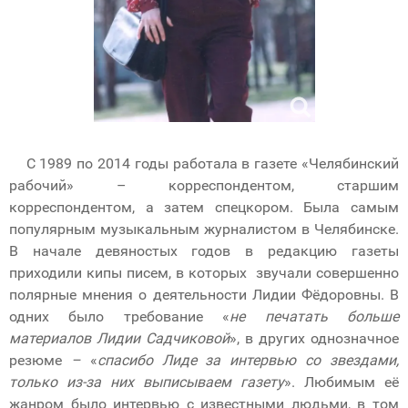
С 1989 по 2014 годы работала в газете «Челябинский
рабочий» – корреспондентом, старшим
корреспондентом, а затем спецкором. Была самым
популярным музыкальным журналистом в Челябинске.
В начале девяностых годов в редакцию газеты
приходили кипы писем, в которых звучали совершенно
полярные мнения о деятельности Лидии Фёдоровны. В
одних было требование «
не печатать больше
материалов Лидии Садчиковой
», в других однозначное
резюме
–
«
спасибо Лиде за интервью со звездами,
только из-за них выписываем газету
». Любимым её
жанром было интервью с известными людьми, в том