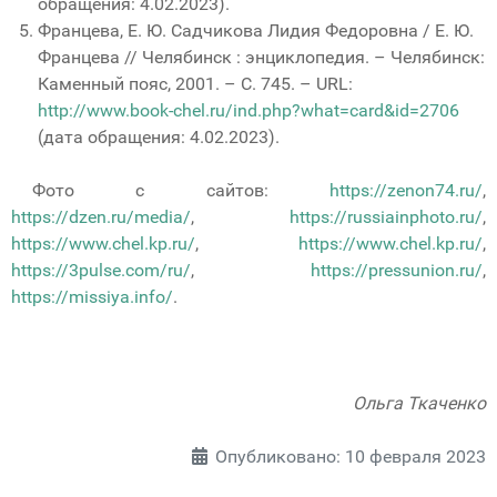
обращения: 4.02.2023).
Францева, Е. Ю. Садчикова Лидия Федоровна / Е. Ю.
Францева // Челябинск : энциклопедия. – Челябинск:
Каменный пояс, 2001. – С. 745. – URL:
http://www.book-chel.ru/ind.php?what=card&id=2706
(дата обращения: 4.02.2023).
Фото с сайтов:
https://zenon74.ru/
,
https://dzen.ru/media/
,
https://russiainphoto.ru/
,
https://www.chel.kp.ru/
,
https://www.chel.kp.ru/
,
https://3pulse.com/ru/
,
https://pressunion.ru/
,
https://missiya.info/
.
Ольга Ткаченко
И
Опубликовано: 10 февраля 2023