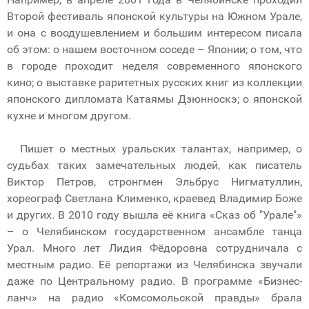
Второй фестиваль японской культуры на Южном Урале,
и она с воодушевлением и большим интересом писала
об этом: о нашем восточном соседе – Японии; о том, что
в городе проходит неделя современного японского
кино; о выставке раритетных русских книг из коллекции
японского дипломата Катаямы Дзюнноскэ; о японской
кухне и многом другом.
Пишет о местных уральских талантах, например, о
судьбах таких замечательных людей, как писатель
Виктор Петров, стронгмен Эльбрус Нигматуллин,
хореограф Светлана Клименко, краевед Владимир Боже
и других. В 2010 году вышла её книга «Сказ об "Урале"»
– о Челябинском государственном ансамбле танца
Урал. Много лет Лидия Фёдоровна сотрудничала с
местным радио. Её репортажи из Челябинска звучали
даже по Центральному радио. В программе «Бизнес-
ланч» на радио «Комсомольской правды» брала