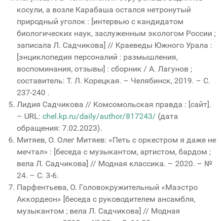
косули, а возле Карабаша остался нетронутый
природный уголок : [интервью с кандидатом
биологических наук, заслуженным экологом России ;
записала Л. Садчикова] // Краеведы Южного Урала :
[энциклопедия персоналий : размышления,
воспоминания, отзывы] : сборник / А. Лагунов ;
составитель: Т. Л. Корецкая. – Челябинск, 2019. – С.
237-240 .
Лидия Садчикова // Комсомольская правда : [сайт].
– URL:
chel.kp.ru/daily/author/817243/
(дата
обращения: 7.02.2023).
Митяев, О. Олег Митяев: «Петь с оркестром я даже не
мечтал» : [беседа с музыкантом, артистом, бардом ;
вела Л. Садчикова] // Модная классика. – 2020. – №
24. – С. 3-6.
Парфентьева, О. Головокружительный «Маэстро
Аккордеон» [беседа с руководителем ансамбля,
музыкантом ; вела Л. Садчикова] // Модная