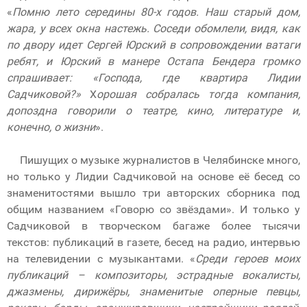
«
Помню лето середины 80-х годов. Наш старый дом,
жара, у всех окна настежь. Соседи обомлели, видя, как
по двору идет Сергей Юрский в сопровождении ватаги
ребят, и Юрский в манере Остапа Бендера громко
спрашивает: «Господа, где квартира Лидии
Садчиковой?»
Х
орошая собралась тогда компания,
допоздна говорили о театре, кино, литературе и,
конечно, о жизни
».
Пишущих о музыке журналистов в Челябинске много,
но только у Лидии Садчиковой на основе её бесед со
знаменитостями вышло три авторских сборника под
общим названием «Говорю со звёздами». И только у
Садчиковой в творческом багаже более тысячи
текстов: публикаций в газете, бесед на радио, интервью
на телевидении с музыкантами. «
Среди героев моих
публикаций – композиторы, эстрадные вокалисты,
джазмены, дирижёры, знаменитые оперные певцы,