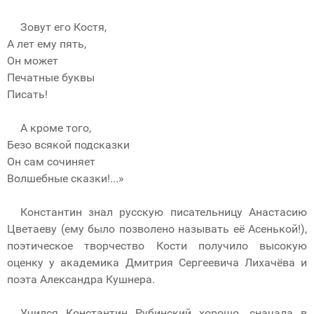
Зовут его Костя,
А лет ему пять,
Он может
Печатные буквы
Писать!
А кроме того,
Безо всякой подсказки
Он сам сочиняет
Волшебные сказки!...»
Константин знал русскую писательницу Анастасию
Цветаеву (ему было позволено называть её Асенькой!),
поэтическое творчество Кости получило высокую
оценку у академика Дмитрия Сергеевича Лихачёва и
поэта Александра Кушнера.
Учился Константин Рубинский хорошо, сначала в