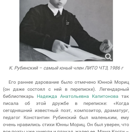
К. Рубинский – самый юный член ЛИТО ЧТЗ, 1986 г
Его раннее дарование было отмечено Юнной Мориц
(он даже состоял с ней в переписке). Легендарный
библиотекарь
Надежда Анатольевна Капитонова
так
писала об этой дружбе в переписке: «Когда
сегодняшний известный поэт, композитор, драматург,
педагог Константин Рубинский был маленьким, ему
очень нравились стихи Юнны Мориц. Он был уверен, что
все поэты уже умерли и плакал, жалея ее. Мама Кости –