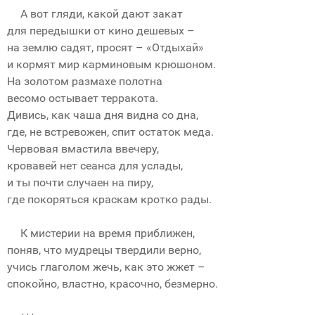
А вот гляди, какой дают закат
для передышки от кино дешевых –
на землю садят, просят – «Отдыхай»
и кормят мир карминовым крюшоном.
На золотом размахе полотна
весомо остывает терракота.
Дивись, как чаша дня видна со дна,
где, не встревожен, спит остаток меда.
Червовая вмастила ввечеру,
кровавей нет сеанса для услады,
и ты почти случаен на пиру,
где покоряться краскам кротко рады.
К мистерии на время приближен,
поняв, что мудрецы твердили верно,
учись глаголом жечь, как это жжет –
спокойно, властно, красочно, безмерно.