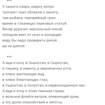
***
У самого озера; сверху ветра
трогают трап облаков к закату;
три рыбака; пародийный трал;
время в глазницах парковых статуй.
Вечер дурачит зеркальный покой;
холодом веет от скал и колодцев:
воду бы надо проверить рукой,
да не дается.
***
А еще я хочу в Сыростан, в Сыростан,
в тишину, в немоту, в земляничны уста,
в плеск желтеющих вод,
в плеск блистающих глаз,
в Сыростан, в полустан, в первосозданных нас.
А еще я хочу к этим темным горам,
к вольной флейте ветров, опевающей храм,
в эту долю спокойствия и лепоты,