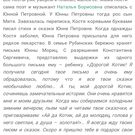
сама поэт и музыкант
Наталья Борисовна
списалась с
Юнной Петровной. У Юнны Петровны тогда рос сын
Митя. Завязалась переписка, Костя корявыми буквами
писал стихи и сказки Юнне Петровне. Когда однажды
Костя заболел, Юнна Петровна присылала для него
редкое лекарство. В семье Рубинских бережно хранят
письма Юнны Мориц. С разрешения Константина
Сергеевича, представляю выдержки из одного
большого письма ему – ребенку. «
Дорогой Котик! Я
получила сегодня твое письмо и очень ему
обрадовалась, потому что я все твои сказки
необычайно люблю… А ты, мой дорогой Котик,
сочиняешь замечательные истории. Они очень нравятся
мне и моим друзьям. Когда мы собираемся холодным
зимним вечером, пьем чай и читаем твои сказочки, и
приговариваем: «Ай да Котик, ай да молодец, голова у
него светлая, а душа – золотая!»… Я всегда жду твоих
писем и сказок. Скоро я пришлю тебе в подарок свои