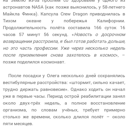
на Землю из-за проблем со здоровьем у одного из
астронавтов NASA (как позже выяснилось, у 58-летнего
Майкла Финка). Капсула Crew Dragon приводнилась в
Тихом океане у побережья Калифорнии.
Продолжительность полёта составила 166 суток 16
часов 57 минут 56 секунд. «
Новость о досрочном
возвращении расстроила, я был готов работать дольше,
но это часть профессии. Уже через несколько недель
после приземления снова захотелось в космос
», –
позже поделился космонавт.
После посадки у Олега несколько дней сохранялись
вестибулярные расстройства: «штормит, сильно качает,
трудно держать равновесие». Однако ходить он начал
уже в первые часы. Период острой реабилитации занял
около двух-трёх недель, а полное восстановление
организма, по словам учёных, требует примерно
столько же времени, сколько длился полёт – около
пяти месяцев.