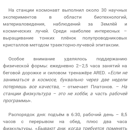
На станции космонавт выполнил около 30 научных
экспериментов в области биотехнологий,
материаловедения, наблюдений за Землёй и
космических лучей. Среди наиболее интересных –
выращивание тонких плёнок полупроводниковых
кристаллов методом траекторно-лучевой эпитаксии.
Особое внимание уделялось поддержанию
физической формы: ежедневно 2–2,5 часа занятий на
беговой дорожке и силовом тренажёре ARED. «
Если не
заниматься в космосе, буквально через две недели
потеряешь все качества, –
отмечает Платонов
. – На
станции физкультура – это не хобби, а часть рабочей
программы
».
Распорядок дня: подъём в 6:30, рабочий день – 8,5
часов с перерывом на обед, плюс два часа
физкультуры. «
Бывают дни, когда требуется поменять