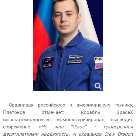
Сравнивая российскую и американскую технику,
Платонов отмечает: корабль SpaceX
высокотехнологичен, компьютеризирован, выглядит
современно. «
Но наш “Союз” – проверенная
десятилетиями надёжность. А скафандр Crew Dragon