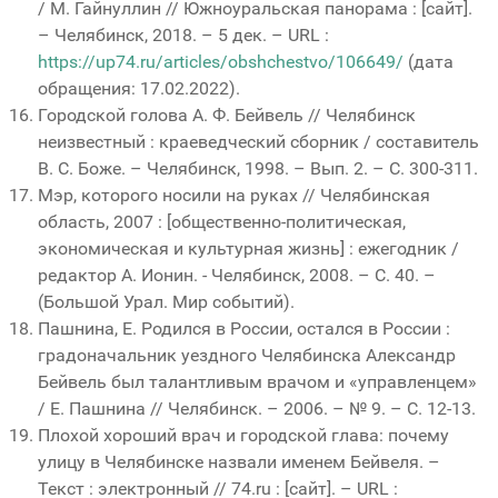
/ М. Гайнуллин // Южноуральская панорама : [сайт].
– Челябинск, 2018. – 5 дек. – URL :
https://up74.ru/articles/obshchestvo/106649/
(дата
обращения: 17.02.2022).
Городской голова А. Ф. Бейвель // Челябинск
неизвестный : краеведческий сборник / составитель
В. С. Боже. – Челябинск, 1998. – Вып. 2. – С. 300-311.
Мэр, которого носили на руках // Челябинская
область, 2007 : [общественно-политическая,
экономическая и культурная жизнь] : ежегодник /
редактор А. Ионин. - Челябинск, 2008. – С. 40. –
(Большой Урал. Мир событий).
Пашнина, Е. Родился в России, остался в России :
градоначальник уездного Челябинска Александр
Бейвель был талантливым врачом и «управленцем»
/ Е. Пашнина // Челябинск. – 2006. – № 9. – С. 12-13.
Плохой хороший врач и городской глава: почему
улицу в Челябинске назвали именем Бейвеля. –
Текст : электронный // 74.ru : [сайт]. – URL :