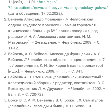
1 : [сайт]. – URL :
http://gkb1-
74.ru/patients/news/a_f_beyvel_vrach_gorodskoy_golova/
(дата обращения: 17.02.2022).
Бейвель Александр Францевич // Челябинская
ордена Трудового Красного Знамени городская
клиническая больница № 1 : энциклопедия / [под
редакцией Н. А. Алексеева ; составитель И. М.
Матовский]. – 2-е издание. – Челябинск, 2008. – С.
11-12.
Бейвель, А. С. Бейвель Александр Францевич / А. С.
Бейвель // Челябинская область : энциклопедия : в 7
т. / редколлегия: К. Н. Бочкарев (главный редактор)
[и др.]. – Челябинск, 2008. – Т. 1. – С. 341.
Бейвель А. С. Отец и сын // Челябинск неизвестный :
краеведческий сборник / редактор, составитель В. С.
Боже, художник Л. А. Дружинин. – Челябинск, 2002. –
Вып. 3. – С. 720-728.
Боже, В. С. А. Ф. Бейвель / В. С. Боже, Г. Х. Самигулов
// Челябинск: легенды и были / В. С. Боже, Г. Х.