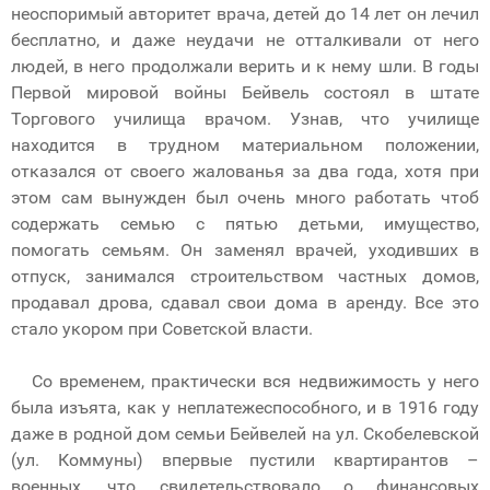
неоспоримый авторитет врача, детей до 14 лет он лечил
бесплатно, и даже неудачи не отталкивали от него
людей, в него продолжали верить и к нему шли. В годы
Первой мировой войны Бейвель состоял в штате
Торгового училища врачом. Узнав, что училище
находится в трудном материальном положении,
отказался от своего жалованья за два года, хотя при
этом сам вынужден был очень много работать чтоб
содержать семью с пятью детьми, имущество,
помогать семьям. Он заменял врачей, уходивших в
отпуск, занимался строительством частных домов,
продавал дрова, сдавал свои дома в аренду. Все это
стало укором при Советской власти.
Со временем, практически вся недвижимость у него
была изъята, как у неплатежеспособного, и в 1916 году
даже в родной дом семьи Бейвелей на ул. Скобелевской
(ул. Коммуны) впервые пустили квартирантов –
военных, что свидетельствовало о финансовых