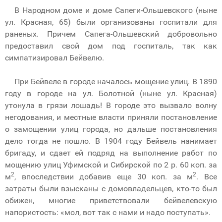
В Народном доме и доме Сапеги-Ольшевского (ныне
ул. Красная, 65) были организованы госпитали для
раненых. Причем Сапега-Ольшевский добровольно
предоставил свой дом под госпиталь, так как
симпатизировал Бейвелю.
При Бейвеле в городе началось мощение улиц. В 1890
году в городе на ул. Болотной (ныне ул. Красная)
утонула в грязи лошадь! В городе это вызвало волну
негодования, и местные власти приняли постановление
о замощении улиц города, но дальше постановления
дело тогда не пошло. В 1904 году Бейвель нанимает
бригаду, и сдает ей подряд на выполнение работ по
мощению улиц Уфимской и Сибирской по 2 р. 60 коп. за
2
2
м
, впоследствии добавив еще 30 коп. за м
. Все
затраты были взысканы с домовладельцев, кто-то был
обижен, многие приветствовали бейвелевскую
напористость: «мол, вот так с нами и надо поступать».