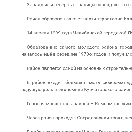
Западные и северные границы совпадают с гор
Район образован за счет части территории Ка
14 апреля 1999 года Челябинской городской 
Образованию самого молодого района города
началось ещё в середине 1970-х годов и получило
Район является одной из основных строительн
В район входит большая часть северо-запа
ведущую роль в экономике Курчатовского район
Главная магистраль района – Комсомольский 
Через район проходят Свердловский тракт, же
В район входят поселки: Шагол, Градский прии