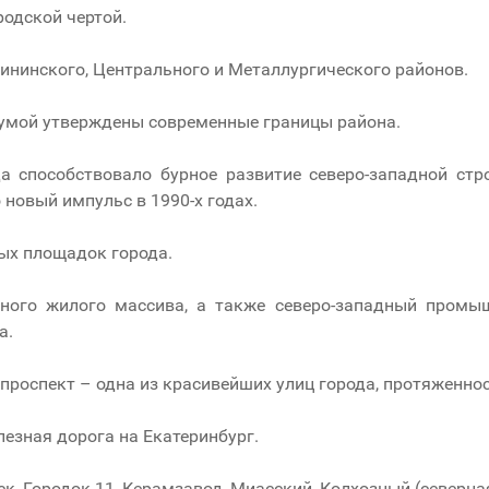
одской чертой.
лининского, Центрального и Металлургического районов.
Думой утверждены современные границы района.
 способствовало бурное развитие северо-западной стр
 новый импульс в 1990-х годах.
ых площадок города.
дного жилого массива, а также северо-западный пром
а.
проспект – одна из красивейших улиц города, протяженно
лезная дорога на Екатеринбург.
ск, Городок-11, Керамзавод, Миасский, Колхозный (северная