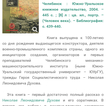
Челябинск : Южно-Уральское
книжное издательство, 2004. –
445 с. ; [8] л : цв. ил., портр. –
(Человек века). – Библиография:
с. 439-440.
Книга выпущена к 100-летию
со дня рождения выдающегося конструктора, деятеля
военно-промышленного комплекса страны, одного из
инициаторов создания, организаторов и первых
преподавателей Челябинского механико-
машиностроительного института (ныне Южно-
Уральский государственный университет – ЮУрГУ),
трижды Героя Социалистического труда – Николая
Леонидовича Духова.
Эта книга – первый достаточно полный рассказ о
Николае Леонидовиче Духове
и его соратниках. В
период его работы в ракетно-ядерном комплексе